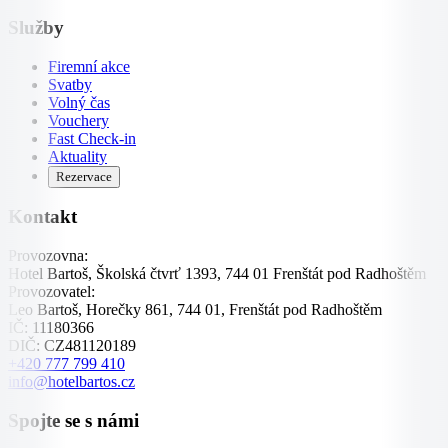
Služby
Firemní akce
Svatby
Volný čas
Vouchery
Fast Check-in
Aktuality
Rezervace
Kontakt
Provozovna:
Hotel Bartoš, Školská čtvrť 1393, 744 01 Frenštát pod Radhoštěm
Provozovatel:
Leo Bartoš, Horečky 861, 744 01, Frenštát pod Radhoštěm
IČ:
11180366
DIČ:
CZ481120189
+420 777 799 410
info@hotelbartos.cz
Spojte se s námi