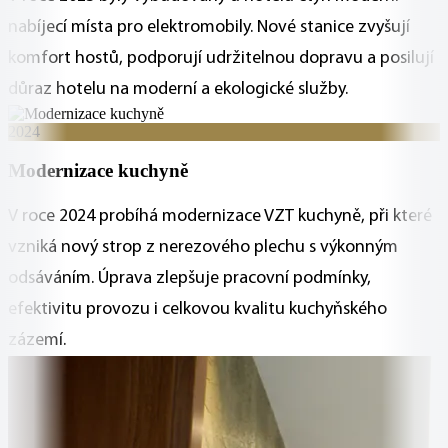
nabíjecí místa pro elektromobily. Nové stanice zvyšují
komfort hostů, podporují udržitelnou dopravu a posilují
důraz hotelu na moderní a ekologické služby.
2024
Modernizace kuchyně
V roce 2024 probíhá modernizace VZT kuchyně, při které
vzniká nový strop z nerezového plechu s výkonným
odsáváním. Úprava zlepšuje pracovní podmínky,
efektivitu provozu i celkovou kvalitu kuchyňského
zázemí.