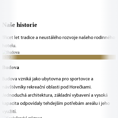
Naše historie
Třicet let tradice a neustálého rozvoje našeho rodinného
hotelu.
1970
Budova
Budova vzniká jako ubytovna pro sportovce a
návštěvníky rekreační oblasti pod Horečkami.
Jednoduchá architektura, základní vybavení a vysoká
kapacita odpovídaly tehdejším potřebám areálu i jeho
využití.