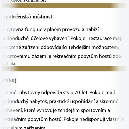
1973
Společenská místnost
Ubytovna funguje v plném provozu a nabízí
jednoduché, účelové vybavení. Pokoje i restaurace mají
skromné zařízení odpovídající tehdejším možnostem,
sportovnímu zázemí a rekreačním pobytům hostů zde.
1973
Pokoj
Interiér ubytovny odpovídá stylu 70. let. Pokoje mají
jednoduchý nábytek, praktické uspořádání a skromné
vybavení, které vyhovuje tehdejším sportovním a
rekreačním pobytům hostů. Pokoje nedisponují vlastním
sociálním zařízením.