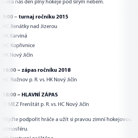
Čeká nás den plný hokeje pod širým nebem.
9:00 – turnaj ročníku 2015
HC Benátky nad Jizerou
HK Karviná
HC Kopřivnice
HK Nový Jičín
16:00 – zápas ročníku 2018
HC Rožnov p. R. vs. HK Nový Jičín
18:00 – HLAVNÍ ZÁPAS
TJ MEZ Frenštát p. R. vs. HC Nový Jičín
Přijďte podpořit hráče a užít si pravou zimní hokejovou
atmosféru.