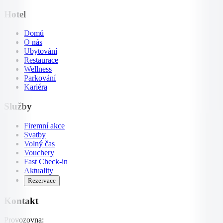
Hotel
Domů
O nás
Ubytování
Restaurace
Wellness
Parkování
Kariéra
Služby
Firemní akce
Svatby
Volný čas
Vouchery
Fast Check-in
Aktuality
Rezervace
Kontakt
Provozovna: