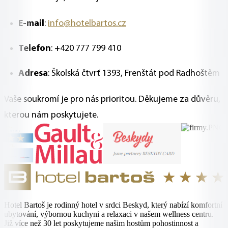
E-mail
:
info@hotelbartos.cz
Telefon
: +420 777 799 410
Adresa
: Školská čtvrť 1393, Frenštát pod Radhoštěm
Vaše soukromí je pro nás prioritou. Děkujeme za důvěru,
kterou nám poskytujete.
Hotel Bartoš je rodinný hotel v srdci Beskyd, který nabízí komfortní
ubytování, výbornou kuchyni a relaxaci v našem wellness centru.
Již více než 30 let poskytujeme našim hostům pohostinnost a