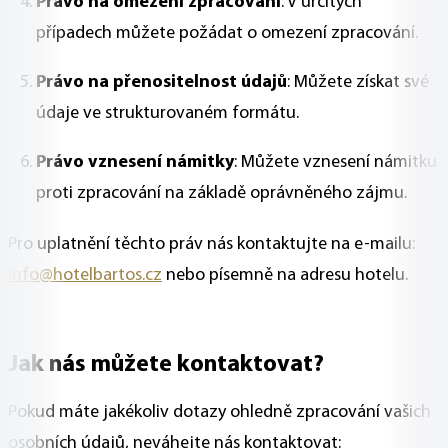
Právo na omezení zpracování
: V určitých
případech můžete požádat o omezení zpracování.
Právo na přenositelnost údajů
: Můžete získat své
údaje ve strukturovaném formátu.
Právo vznesení námitky
: Můžete vznesení námitku
proti zpracování na základě oprávněného zájmu.
Pro uplatnění těchto práv nás kontaktujte na e-mailu:
info@hotelbartos.cz
nebo písemně na adresu hotelu.
Jak nás můžete kontaktovat?
Pokud máte jakékoliv dotazy ohledně zpracování vašich
osobních údajů, neváhejte nás kontaktovat: