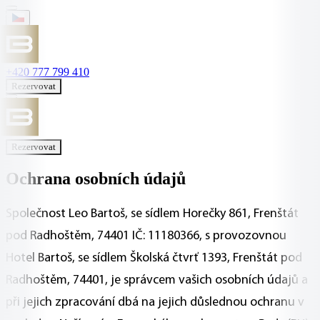
+420 777 799 410
Rezervovat
Rezervovat
Ochrana osobních údajů
Společnost Leo Bartoš, se sídlem Horečky 861, Frenštát
pod Radhoštěm, 74401 IČ: 11180366, s provozovnou
Hotel Bartoš, se sídlem Školská čtvrť 1393, Frenštát pod
Radhoštěm, 74401, je správcem vašich osobních údajů a
při jejich zpracování dbá na jejich důslednou ochranu v