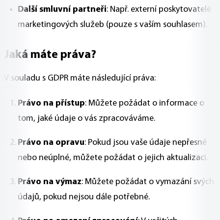
Další smluvní partneři
: Např. externí poskytovatelé
marketingových služeb (pouze s vaším souhlasem).
Jaká máte práva?
V souladu s GDPR máte následující práva:
Právo na přístup
: Můžete požádat o informace o
tom, jaké údaje o vás zpracováváme.
Právo na opravu
: Pokud jsou vaše údaje nepřesné
nebo neúplné, můžete požádat o jejich aktualizaci.
Právo na výmaz
: Můžete požádat o vymazání svých
údajů, pokud nejsou dále potřebné.