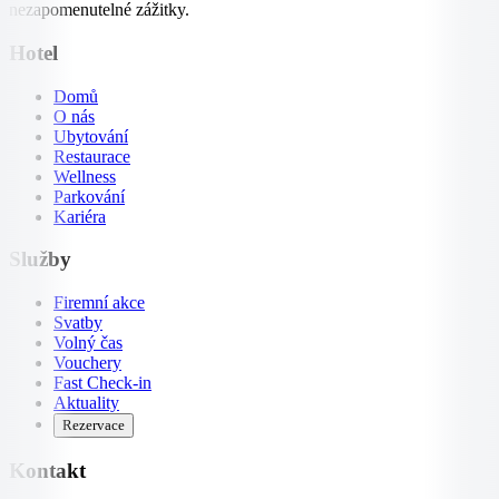
nezapomenutelné zážitky.
Hotel
Domů
O nás
Ubytování
Restaurace
Wellness
Parkování
Kariéra
Služby
Firemní akce
Svatby
Volný čas
Vouchery
Fast Check-in
Aktuality
Rezervace
Kontakt