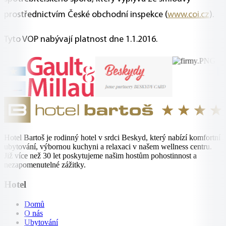
prostřednictvím České obchodní inspekce (
www.coi.cz
).
Tyto VOP nabývají platnost dne 1.1.2016.
Hotel Bartoš je rodinný hotel v srdci Beskyd, který nabízí komfortní
ubytování, výbornou kuchyni a relaxaci v našem wellness centru.
Již více než 30 let poskytujeme našim hostům pohostinnost a
nezapomenutelné zážitky.
Hotel
Domů
O nás
Ubytování