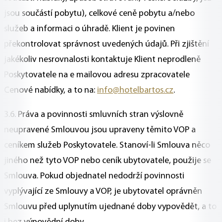
jsou součástí pobytu), celkové ceně pobytu a/nebo
služeb a informaci o úhradě. Klient je povinen
překontrolovat správnost uvedených údajů. Při zjištění
jakékoliv nesrovnalosti kontaktuje Klient neprodleně
Poskytovatele na e mailovou adresu zpracovatele
Cenové nabídky, a to na:
info@hotelbartos.cz
.
3.6. Práva a povinnosti smluvních stran výslovně
neupravené Smlouvou jsou upraveny těmito VOP a
ceníkem služeb Poskytovatele. Stanoví-li Smlouva něco
jiného než tyto VOP nebo ceník ubytovatele, použije se
Smlouva. Pokud objednatel nedodrží povinnosti
vyplývající ze Smlouvy a VOP, je ubytovatel oprávněn
Smlouvu před uplynutím ujednané doby vypovědět, a to