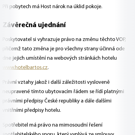
Při pobytech má Host nárok na úklid pokoje.
Závěrečná ujednání
Poskytovatel si vyhrazuje právo na změnu těchto VOP,
přičemž tato změna je pro všechny strany účinná ode
dne jejich umístění na webových stránkách hotelu
www.hotelbartos.cz
.
Právní vztahy jakož i další záležitosti vysloveně
neupravené tímto ubytovacím řádem se řídí platnými
právními předpisy České republiky a dále dalšími
vnitřními předpisy hotelu.
Spotřebitel má právo na mimosoudní řešení
spotřebitelského sporu, který vyplývá ze smlouvy