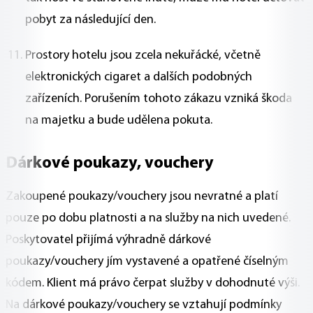
pobyt za následující den.
Prostory hotelu jsou zcela nekuřácké, včetně
elektronických cigaret a dalších podobných
zařízeních. Porušením tohoto zákazu vzniká škoda
na majetku a bude udělena pokuta.
Dárkové poukazy, vouchery
Zakoupené poukazy/vouchery jsou nevratné a platí
pouze po dobu platnosti a na služby na nich uvedené.
Poskytovatel přijímá výhradně dárkové
poukazy/vouchery jím vystavené a opatřené číselným
kódem. Klient má právo čerpat služby v dohodnuté výši.
Na dárkové poukazy/vouchery se vztahují podmínky