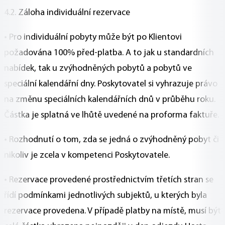
4.2. Záloha individuální rezervace
• Pro individuální pobyty může být po Klientovi
požadována 100% před-platba. A to jak u standardních
nabídek, tak u zvýhodněných pobytů a pobytů ve
speciální kalendářní dny. Poskytovatel si vyhrazuje právo
na změnu speciálních kalendářních dnů v průběhu roku.
Částka je splatná ve lhůtě uvedené na proforma faktuře.
• Rozhodnutí o tom, zda se jedná o zvýhodněný pobyt či
nikoliv je zcela v kompetenci Poskytovatele.
• Rezervace provedené prostřednictvím třetích stran se
řídí podmínkami jednotlivých subjektů, u kterých byla
rezervace provedena. V případě platby na místě, musí být