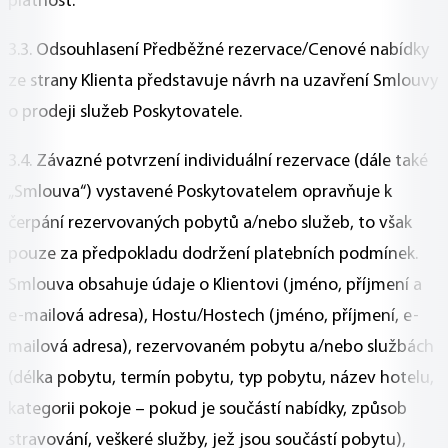
platnost.
3.3. Odsouhlasení Předběžné rezervace/Cenové nabídky
ze strany Klienta představuje návrh na uzavření Smlouvy
o prodeji služeb Poskytovatele.
3.4. Závazné potvrzení individuální rezervace (dále také
„Smlouva“) vystavené Poskytovatelem opravňuje k
čerpání rezervovaných pobytů a/nebo služeb, to však
pouze za předpokladu dodržení platebních podmínek.
Smlouva obsahuje údaje o Klientovi (jméno, příjmení a
e-mailová adresa), Hostu/Hostech (jméno, příjmení, e-
mailová adresa), rezervovaném pobytu a/nebo službách
(délka pobytu, termín pobytu, typ pobytu, název hotelu,
kategorii pokoje – pokud je součástí nabídky, způsob
stravování, veškeré služby, jež jsou součástí pobytu),