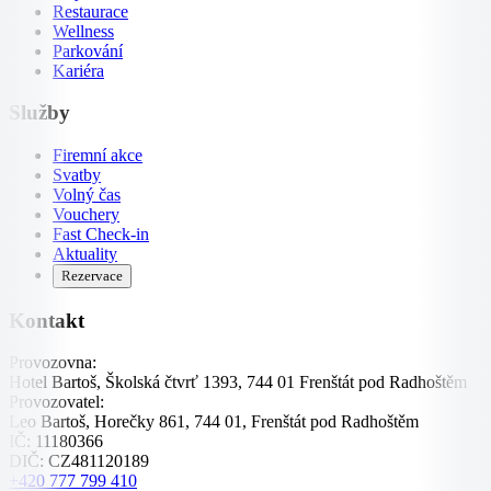
Restaurace
Wellness
Parkování
Kariéra
Služby
Firemní akce
Svatby
Volný čas
Vouchery
Fast Check-in
Aktuality
Rezervace
Kontakt
Provozovna:
Hotel Bartoš, Školská čtvrť 1393, 744 01 Frenštát pod Radhoštěm
Provozovatel:
Leo Bartoš, Horečky 861, 744 01, Frenštát pod Radhoštěm
IČ:
11180366
DIČ:
CZ481120189
+420 777 799 410