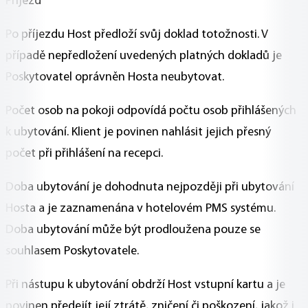
Příjezd
Po příjezdu Host předloží svůj doklad totožnosti. V
případě nepředložení uvedených platných dokladů je
Poskytovatel oprávněn Hosta neubytovat.
Počet osob na pokoji odpovídá počtu osob přihlášených
k ubytování. Klient je povinen nahlásit jejich přesný
počet při přihlášení na recepci.
Doba ubytování je dohodnuta nejpozději při ubytování
Hosta a je zaznamenána v hotelovém PMS systému.
Doba ubytování může být prodloužena pouze se
souhlasem Poskytovatele.
Při nástupu k ubytování obdrží Host vstupní kartu a je
povinen předejít její ztrátě, zničení či poškození, jakož i