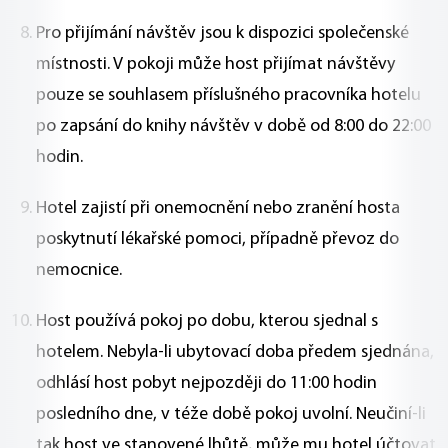
Pro přijímání návštěv jsou k dispozici společenské
místnosti. V pokoji může host přijímat návštěvy
pouze se souhlasem příslušného pracovníka hotelu
po zapsání do knihy návštěv v době od 8:00 do 22:00
hodin.
Hotel zajistí při onemocnění nebo zranění hosta
poskytnutí lékařské pomoci, případně převoz do
nemocnice.
Host používá pokoj po dobu, kterou sjednal s
hotelem. Nebyla-li ubytovací doba předem sjednána,
odhlásí host pobyt nejpozději do 11:00 hodin
posledního dne, v téže době pokoj uvolní. Neučiní-li
tak host ve stanovené lhůtě, může mu hotel účtovat