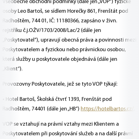
Všeobecné obchodní podmínky (dále jen „VOP“) fyzické
osoby Leo Bartoš, se sídlem Horečky 861, Frenštát pod
Radhoštěm, 744 01, IČ: 11180366, zapsáno v živn.
rejstříku č.j.OŽV/1703/2008/Lac/2 (dále jen
„Poskytovatel“), upravují obecná práva a povinnosti mezi
Poskytovatelem a fyzickou nebo právnickou osobou,
která služby u poskytovatele objednává (dále jen
„Klient“).
Provozovny Poskytovatele, jež se tyto VOP týkají:
• Hotel Bartoš, Školská čtvrť 1393, Frenštát pod
Radhoštěm, 74401 (dále jen „HB“)
https://hotelbartos.cz/
.
VOP se vztahují na právní vztahy mezi Klientem a
Poskytovatelem při poskytování služeb a na další právní