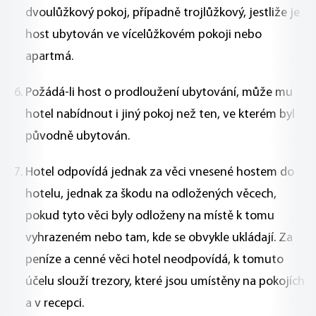
dvoulůžkový pokoj, případně trojlůžkový, jestliže je
host ubytován ve vícelůžkovém pokoji nebo
apartmá.
Požádá-li host o prodloužení ubytování, může mu
hotel nabídnout i jiný pokoj než ten, ve kterém byl
původně ubytován.
Hotel odpovídá jednak za věci vnesené hostem do
hotelu, jednak za škodu na odložených věcech,
pokud tyto věci byly odloženy na místě k tomu
vyhrazeném nebo tam, kde se obvykle ukládají. Za
peníze a cenné věci hotel neodpovídá, k tomuto
účelu slouží trezory, které jsou umístěny na pokojích
a v recepci.