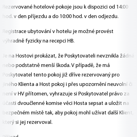
Rezervované hotelové pokoje jsou k dispozici od 14:00
hod. v den příjezdu a do 10:00 hod. v den odjezdu.
Registrace ubytování v hotelu je možné provést
výhradně fyzicky na recepci HB.
Je na Hostovi prokázat, že Poskytovateli nevznikla žádná
nebo podstatně menší škoda. V případě, že má
Poskytovatel tento pokoj již dříve rezervovaný pro
jiného Klienta a Host pokoj i přes upozornění neuvolní či
není v HV přítomen, vyhrazuje si Poskytovatel právo za
účasti dvoučlenné komise věci Hosta sepsat a uložit na
bezpečném místě tak, aby pokoj mohl užívat další Klient,
který si jej rezervoval.