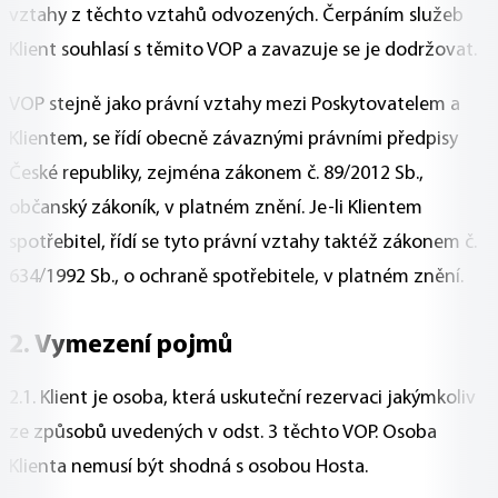
vztahy z těchto vztahů odvozených. Čerpáním služeb
Klient souhlasí s těmito VOP a zavazuje se je dodržovat.
VOP stejně jako právní vztahy mezi Poskytovatelem a
Klientem, se řídí obecně závaznými právními předpisy
České republiky, zejména zákonem č. 89/2012 Sb.,
občanský zákoník, v platném znění. Je-li Klientem
spotřebitel, řídí se tyto právní vztahy taktéž zákonem č.
634/1992 Sb., o ochraně spotřebitele, v platném znění.
2. Vymezení pojmů
2.1. Klient je osoba, která uskuteční rezervaci jakýmkoliv
ze způsobů uvedených v odst. 3 těchto VOP. Osoba
Klienta nemusí být shodná s osobou Hosta.