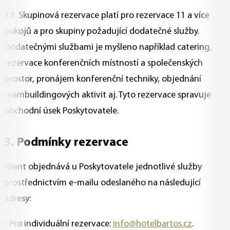
2.5. Skupinová rezervace platí pro rezervace 11 a více
pokojů a pro skupiny požadující dodatečné služby.
Dodatečnými službami je myšleno například catering,
rezervace konferenčních místností a společenských
prostor, pronájem konferenční techniky, objednání
teambuildingových aktivit aj. Tyto rezervace spravuje
obchodní úsek Poskytovatele.
3. Podmínky rezervace
Klient objednává u Poskytovatele jednotlivé služby
prostřednictvím e-mailu odeslaného na následující
adresy:
• Pro individuální rezervace:
info@hotelbartos.cz
.