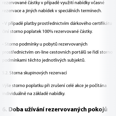
rezervované částky v případě využití nabídky včasné
rezervace a jiných nabídek v speciálních termínech.
• V případě platby prostřednictvím dárkového certifikátu
činí storno poplatek 100% rezervované částky.
• Storno podmínky u pobytů rezervovaných
prostřednictvím on-line cestovních portálů se řídí storno
podmínkami těchto jednotlivých subjektů.
5.2. Storna skupinových rezervací
Výše storno poplatku při zrušení celé akce je počítána
individuálně na základě nabídky.
6. Doba užívání rezervovaných pokojů