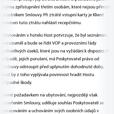
jejímu zpřístupnění třetím osobám, které nejsou přímým
účastníkem Smlouvy. Při ztrátě vstupní karty je Klient
povinen tuto ztrátu nahlásit recepčnímu.
Ubytováním v hotelu Host potvrzuje, že byl seznámen,
porozuměl a bude se řídit VOP a provozními řády
jednotlivých úseků, které jsou na vyžádání k dispozici. V
případě, jejich porušení, má Poskytovatel právo od
Smlouvy odstoupit před uplynutím dohodnuté doby,
aniž by z toho vyplývala povinnost hradit Hostu
případné škody.
Klient požadavkem na ubytování, nejpozději však
uzavřením Smlouvy, uděluje souhlas Poskytovateli se
zpracováním a uchováním svých osobních údajů v