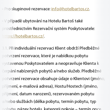
• Pro skupinové rezervace:
info@hotelbartos.cz
.
• V případě ubytování na Hotelu Bartoš také
prostřednictvím Rezervační systém Poskytovatele:
https://hotelbartos.cz/
.
3.1. Při individuální rezervaci Klient obdrží Předběžné
potvrzení rezervace, které je nabídkou pobytu
vystavenou Poskytovatelem a neopravňuje Klienta k
čerpání nabízených pobytů a/nebo služeb. Předběžné
potvrzení rezervace obsahuje údaje o Klientovi (jméno,
příjmení, e-mailová adresa), Hostu/Hostech (jméno,
příjmení, datum narození), rezervovaném pobytu
a/nebo službách (délka pobytu, termín pobytu, typ
pobytu, název hotelu, kategorii pokoje – termín opce,