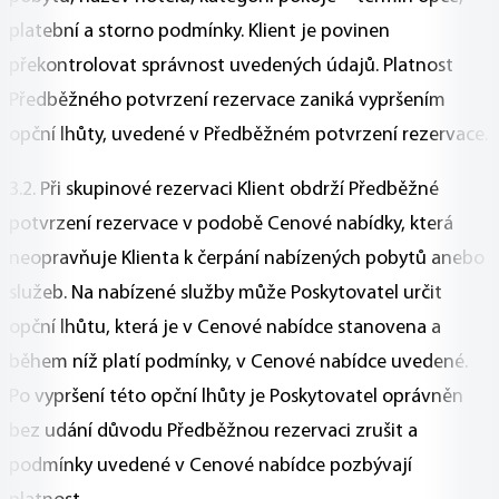
platební a storno podmínky. Klient je povinen
překontrolovat správnost uvedených údajů. Platnost
Předběžného potvrzení rezervace zaniká vypršením
opční lhůty, uvedené v Předběžném potvrzení rezervace.
3.2. Při skupinové rezervaci Klient obdrží Předběžné
potvrzení rezervace v podobě Cenové nabídky, která
neopravňuje Klienta k čerpání nabízených pobytů anebo
služeb. Na nabízené služby může Poskytovatel určit
opční lhůtu, která je v Cenové nabídce stanovena a
během níž platí podmínky, v Cenové nabídce uvedené.
Po vypršení této opční lhůty je Poskytovatel oprávněn
bez udání důvodu Předběžnou rezervaci zrušit a
podmínky uvedené v Cenové nabídce pozbývají