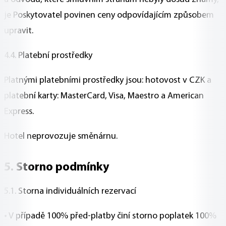
je Poskytovatel povinen ceny odpovídajícím způsobem
upravit.
4.4. Platební prostředky
Platnými platebními prostředky jsou: hotovost v CZK a
platební karty: MasterCard, Visa, Maestro a American
Express.
Hotel neprovozuje směnárnu.
5. Storno podmínky
5.1. Storna individuálních rezervací
• V případě 100% před-platby činí storno poplatek 100%