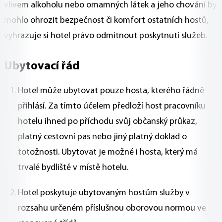
vlivem alkoholu nebo omamných látek a jeho chování by
mohlo ohrozit bezpečnost či komfort ostatních hostů,
vyhrazuje si hotel právo odmítnout poskytnutí služeb.
Ubytovací řád
Hotel může ubytovat pouze hosta, kterého řádně
přihlásí. Za tímto účelem předloží host pracovníku
hotelu ihned po příchodu svůj občanský průkaz,
platný cestovní pas nebo jiný platný doklad o
totožnosti. Ubytovat je možné i hosta, který má
trvalé bydliště v místě hotelu.
Hotel poskytuje ubytovaným hostům služby v
rozsahu určeném příslušnou oborovou normou ve