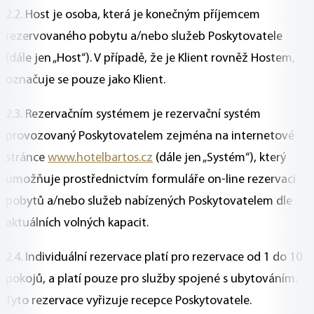
2.2. Host je osoba, která je konečným příjemcem
rezervovaného pobytu a/nebo služeb Poskytovatele
(dále jen „Host“). V případě, že je Klient rovněž Hostem,
označuje se pouze jako Klient.
2.3. Rezervačním systémem je rezervační systém
provozovaný Poskytovatelem zejména na internetové
stránce
www.hotelbartos.cz
(dále jen „Systém“), který
umožňuje prostřednictvím formuláře on-line rezervaci
pobytů a/nebo služeb nabízených Poskytovatelem dle
aktuálních volných kapacit.
2.4. Individuální rezervace platí pro rezervace od 1 do 10
pokojů, a platí pouze pro služby spojené s ubytováním.
Tyto rezervace vyřizuje recepce Poskytovatele.