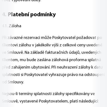
i bez výpovědní doby.
4. Platební podmínky
4.1. Záloha
Při závazné rezervaci může Poskytovatel požadovat po
Klientovi zálohu v jakékoliv výši z celkové ceny uvedené
ve Smlouvě. Na základě fakturačních údajů, uvedených
Klientem, mu bude zaslána zálohová proforma splatná
před zahájením ubytování. Při neuhrazení zálohy k datu
splatnosti si Poskytovatel vyhrazuje právo na odstoupení
od Smlouvy.
Nejsou-li termíny splatnosti zálohy specifikovány ve
Smlouvě, vystavené Poskytovatelem, platí následující: