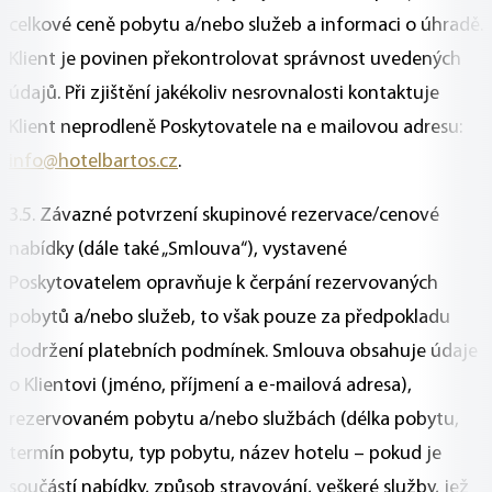
celkové ceně pobytu a/nebo služeb a informaci o úhradě.
Klient je povinen překontrolovat správnost uvedených
údajů. Při zjištění jakékoliv nesrovnalosti kontaktuje
Klient neprodleně Poskytovatele na e mailovou adresu:
info@hotelbartos.cz
.
3.5. Závazné potvrzení skupinové rezervace/cenové
nabídky (dále také „Smlouva“), vystavené
Poskytovatelem opravňuje k čerpání rezervovaných
pobytů a/nebo služeb, to však pouze za předpokladu
dodržení platebních podmínek. Smlouva obsahuje údaje
o Klientovi (jméno, příjmení a e-mailová adresa),
rezervovaném pobytu a/nebo službách (délka pobytu,
termín pobytu, typ pobytu, název hotelu – pokud je
součástí nabídky, způsob stravování, veškeré služby, jež