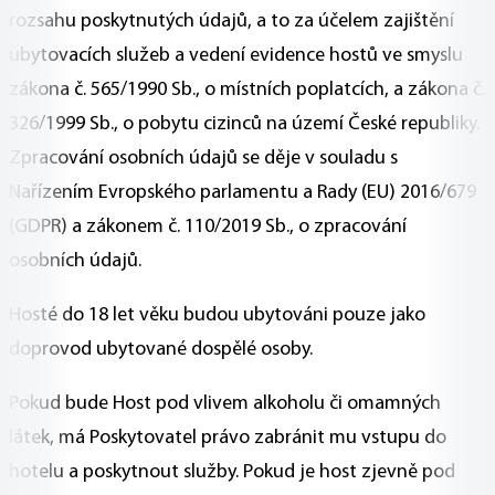
rozsahu poskytnutých údajů, a to za účelem zajištění
ubytovacích služeb a vedení evidence hostů ve smyslu
zákona č. 565/1990 Sb., o místních poplatcích, a zákona č.
326/1999 Sb., o pobytu cizinců na území České republiky.
Zpracování osobních údajů se děje v souladu s
Nařízením Evropského parlamentu a Rady (EU) 2016/679
(GDPR) a zákonem č. 110/2019 Sb., o zpracování
osobních údajů.
Hosté do 18 let věku budou ubytováni pouze jako
doprovod ubytované dospělé osoby.
Pokud bude Host pod vlivem alkoholu či omamných
látek, má Poskytovatel právo zabránit mu vstupu do
hotelu a poskytnout služby. Pokud je host zjevně pod