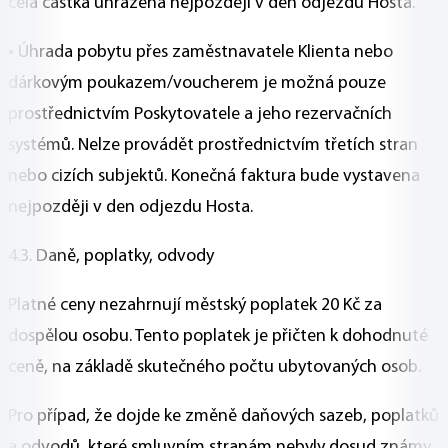
celá částka uhrazena nejpozději v den odjezdu Hosta.
• Úhrada pobytu přes zaměstnavatele Klienta nebo
dárkovým poukazem/voucherem je možná pouze
prostřednictvím Poskytovatele a jeho rezervačních
systémů. Nelze provádět prostřednictvím třetích stran
nebo cizích subjektů. Konečná faktura bude vystavena
nejpozději v den odjezdu Hosta.
4.3. Daně, poplatky, odvody
Platné ceny nezahrnují městský poplatek 20 Kč za
dospělou osobu. Tento poplatek je přičten k dohodnuté
ceně, na základě skutečného počtu ubytovaných osob.
Pro případ, že dojde ke změně daňových sazeb, poplatků
a odvodů, které smluvním stranám nebyly dosud známy,