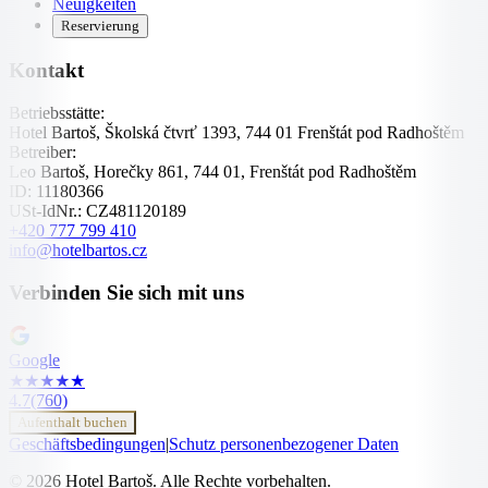
Neuigkeiten
Reservierung
Kontakt
Betriebsstätte:
Hotel Bartoš, Školská čtvrť 1393, 744 01 Frenštát pod Radhoštěm
Betreiber:
Leo Bartoš, Horečky 861, 744 01, Frenštát pod Radhoštěm
ID:
11180366
USt-IdNr.:
CZ481120189
+420 777 799 410
info@hotelbartos.cz
Verbinden Sie sich mit uns
Google
★
★
★
★
★
4.7
(760)
Aufenthalt buchen
Geschäftsbedingungen
|
Schutz personenbezogener Daten
© 2026 Hotel Bartoš. Alle Rechte vorbehalten.