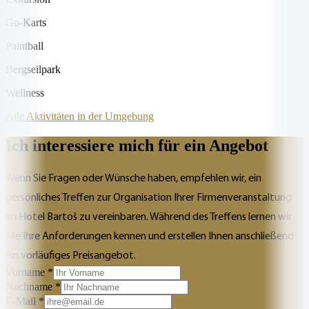
Go-Karts
Paintball
Bergseilpark
Wellness
Alle Aktivitäten in der Umgebung
Ich interessiere mich für ein Angebot
Wenn Sie Fragen oder Wünsche haben, empfehlen wir, ein
persönliches Treffen zur Organisation Ihrer Firmenveranstaltung
im Hotel Bartoš zu vereinbaren. Während des Treffens lernen wir
alle Ihre Anforderungen kennen und erstellen Ihnen anschließend
ein vorläufiges Preisangebot.
Vorname *
Nachname *
E-Mail *