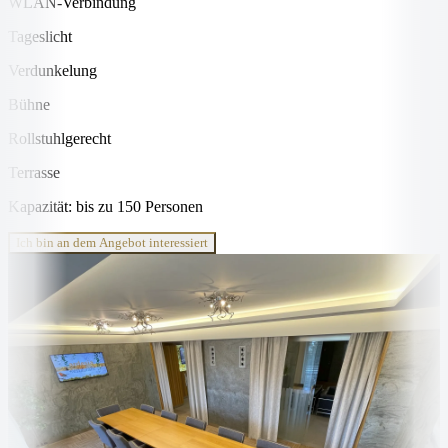
WLAN-Verbindung
Tageslicht
Verdunkelung
Bühne
Rollstuhlgerecht
Terrasse
Kapazität: bis zu 150 Personen
Ich bin an dem Angebot interessiert