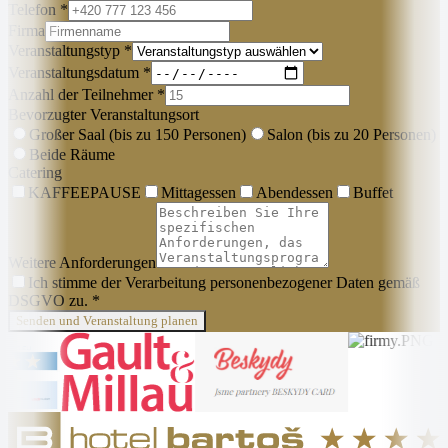
Telefon *
Firma
Veranstaltungstyp *
Veranstaltungsdatum *
Anzahl der Teilnehmer *
Bevorzugter Veranstaltungsort
Großer Saal (bis zu 150 Personen)
Salon (bis zu 20 Personen)
Beide Räume
Catering
KAFFEEPAUSE
Mittagessen
Abendessen
Buffet
Weitere Anforderungen
Ich stimme der Verarbeitung personenbezogener Daten gemäß
DSGVO zu. *
Senden und Veranstaltung planen