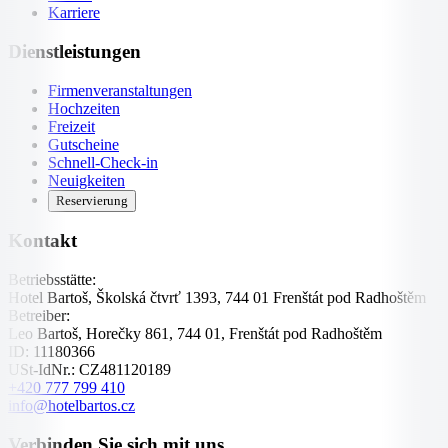
Karriere
Dienstleistungen
Firmenveranstaltungen
Hochzeiten
Freizeit
Gutscheine
Schnell-Check-in
Neuigkeiten
Reservierung
Kontakt
Betriebsstätte:
Hotel Bartoš, Školská čtvrť 1393, 744 01 Frenštát pod Radhoštěm
Betreiber:
Leo Bartoš, Horečky 861, 744 01, Frenštát pod Radhoštěm
ID:
11180366
USt-IdNr.:
CZ481120189
+420 777 799 410
info@hotelbartos.cz
Verbinden Sie sich mit uns