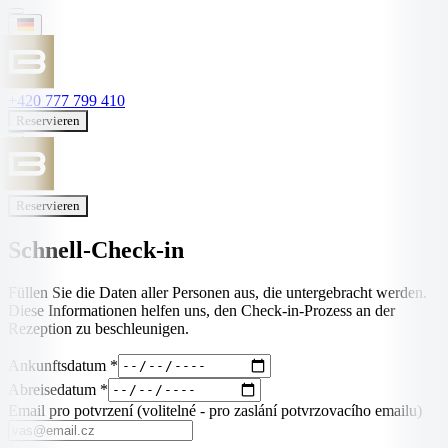
+420 777 799 410
Reservieren
Reservieren
Schnell-Check-in
Füllen Sie die Daten aller Personen aus, die untergebracht werden.
Diese Informationen helfen uns, den Check-in-Prozess an der
Rezeption zu beschleunigen.
Ankunftsdatum
*
Abreisedatum
*
Email pro potvrzení
(volitelné - pro zaslání potvrzovacího emailu)