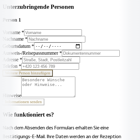
Unterzubringende Personen
Person 1
Vorname
*
Nachname
*
Geburtsdatum
*
Ausweis-/Reisepassnummer
*
Adresse
*
Telefon
*
Weitere Person hinzufügen
Hinweise
Informationen senden
Wie funktioniert es?
Nach dem Absenden des Formulars erhalten Sie eine
Bestätigungs-E-Mail. Ihre Daten werden an der Rezeption