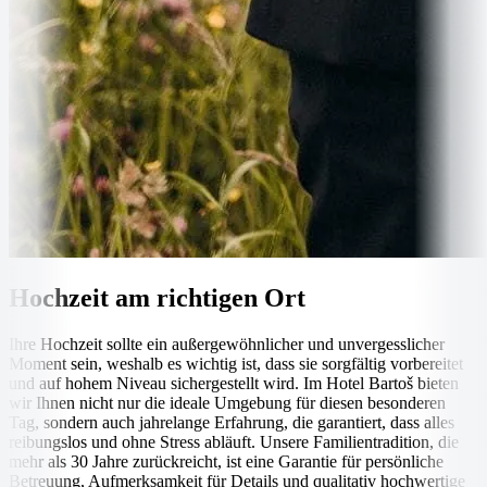
Hochzeit am richtigen Ort
Ihre Hochzeit sollte ein außergewöhnlicher und unvergesslicher
Moment sein, weshalb es wichtig ist, dass sie sorgfältig vorbereitet
und auf hohem Niveau sichergestellt wird. Im Hotel Bartoš bieten
wir Ihnen nicht nur die ideale Umgebung für diesen besonderen
Tag, sondern auch jahrelange Erfahrung, die garantiert, dass alles
reibungslos und ohne Stress abläuft. Unsere Familientradition, die
mehr als 30 Jahre zurückreicht, ist eine Garantie für persönliche
Betreuung, Aufmerksamkeit für Details und qualitativ hochwertige